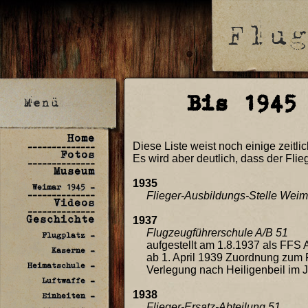
Bis 1945
Home
Diese Liste weist noch einige zeitl
--------------
Fotos
Es wird aber deutlich, dass der Fl
--------------
Museum
1935
Weimar 1945 -
--------------
Flieger-Ausbildungs-Stelle Weimar
Videos
--------------
Geschichte
1937
Flugzeugführerschule A/B 51
Flugplatz -
aufgestellt am 1.8.1937 als FFS
Kaserne -
ab 1. April 1939 Zuordnung zum
Heimatschule -
Verlegung nach Heiligenbeil im 
Luftwaffe -
1938
Einheiten -
Flieger-Ersatz-Abteilung 51