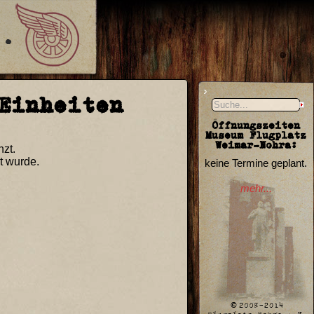
Einheiten
Öffnungszeiten
Museum Flugplatz
Weimar-Nohra:
nzt.
t wurde.
keine Termine geplant.
mehr...