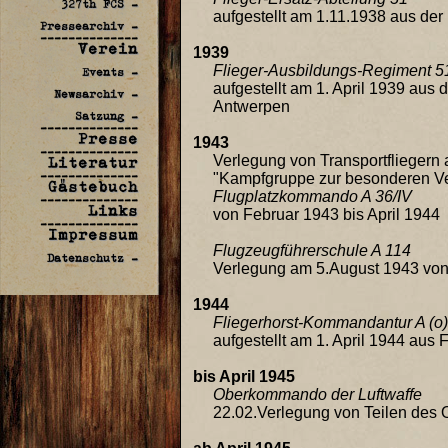
327th FCS -
aufgestellt am 1.11.1938 aus de
Pressearchiv -
--------------
Verein
1939
Flieger-Ausbildungs-Regiment 5
Events -
aufgestellt am 1. April 1939 au
Newsarchiv -
Antwerpen
Satzung -
--------------
Presse
1943
--------------
Literatur
Verlegung von Transportfliegern 
--------------
"Kampfgruppe zur besonderen V
Gästebuch
Flugplatzkommando A 36/IV
--------------
Links
von Februar 1943 bis April 1944
--------------
Impressum
Flugzeugführerschule A 114
Datenschutz -
Verlegung am 5.August 1943 vo
1944
Fliegerhorst-Kommandantur A (o) 
aufgestellt am 1. April 1944 aus 
bis April 1945
Oberkommando der Luftwaffe
22.02.Verlegung von Teilen des