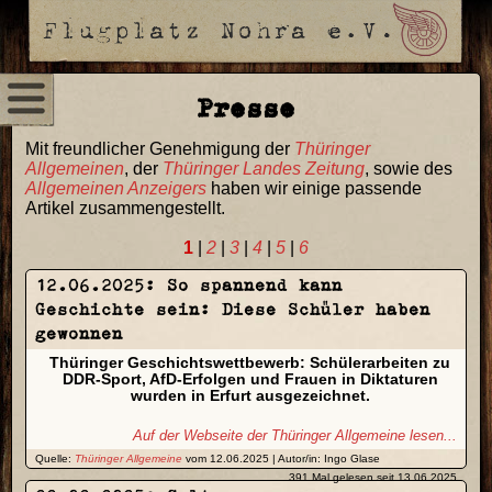
Presse
Mit freundlicher Genehmigung der
Thüringer
Allgemeinen
, der
Thüringer Landes Zeitung
, sowie des
Allgemeinen Anzeigers
haben wir einige passende
Artikel zusammengestellt.
1
|
2
|
3
|
4
|
5
|
6
12.06.2025: So spannend kann
Geschichte sein: Diese Schüler haben
gewonnen
Thüringer Geschichtswettbewerb: Schülerarbeiten zu
DDR-Sport, AfD-Erfolgen und Frauen in Diktaturen
wurden in Erfurt ausgezeichnet.
Auf der Webseite der Thüringer Allgemeine lesen...
Quelle:
Thüringer Allgemeine
vom 12.06.2025 | Autor/in: Ingo Glase
391 Mal gelesen seit 13.06.2025