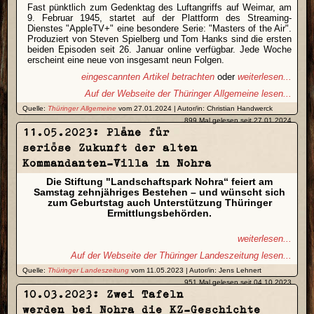
Fast pünktlich zum Gedenktag des Luftangriffs auf Weimar, am
9. Februar 1945, startet auf der Plattform des Streaming-
Dienstes "AppleTV+" eine besondere Serie: "Masters of the Air".
Produziert von Steven Spielberg und Tom Hanks sind die ersten
beiden Episoden seit 26. Januar online verfügbar. Jede Woche
erscheint eine neue von insgesamt neun Folgen.
eingescannten Artikel betrachten
oder
weiterlesen...
Auf der Webseite der Thüringer Allgemeine lesen...
Quelle:
Thüringer Allgemeine
vom 27.01.2024 | Autor/in: Christian Handwerck
899 Mal gelesen seit 27.01.2024
11.05.2023: Pläne für
seriöse Zukunft der alten
Kommandanten-Villa in Nohra
Die Stiftung "Landschaftspark Nohra“ feiert am
Samstag zehnjähriges Bestehen – und wünscht sich
zum Geburtstag auch Unterstützung Thüringer
Ermittlungsbehörden.
weiterlesen...
Auf der Webseite der Thüringer Landeszeitung lesen...
Quelle:
Thüringer Landeszeitung
vom 11.05.2023 | Autor/in: Jens Lehnert
951 Mal gelesen seit 04.10.2023
10.03.2023: Zwei Tafeln
werden bei Nohra die KZ-Geschichte