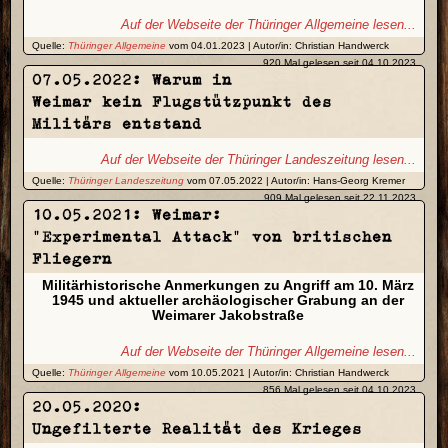
Auf der Webseite der Thüringer Allgemeine lesen...
Quelle:
Thüringer Allgemeine
vom 04.01.2023 | Autor/in: Christian Handwerck
920 Mal gelesen seit 04.10.2023
07.05.2022: Warum in
Weimar kein Flugstützpunkt des
Militärs entstand
Auf der Webseite der Thüringer Landeszeitung lesen...
Quelle:
Thüringer Landeszeitung
vom 07.05.2022 | Autor/in: Hans-Georg Kremer
909 Mal gelesen seit 22.11.2023
10.05.2021: Weimar:
„Experimental Attack“ von britischen
Fliegern
Militärhistorische Anmerkungen zu Angriff am 10. März
1945 und aktueller archäologischer Grabung an der
Weimarer Jakobstraße
Auf der Webseite der Thüringer Allgemeine lesen...
Quelle:
Thüringer Allgemeine
vom 10.05.2021 | Autor/in: Christian Handwerck
856 Mal gelesen seit 04.10.2023
20.05.2020:
Ungefilterte Realität des Krieges