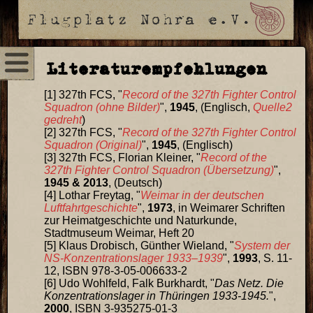
Literaturempfehlungen
327th FCS, "
Record of the 327th Fighter Control
Squadron (ohne Bilder)
",
1945
, (Englisch,
Quelle2
gedreht
)
327th FCS, "
Record of the 327th Fighter Control
Squadron (Original)
",
1945
, (Englisch)
327th FCS, Florian Kleiner, "
Record of the
327th Fighter Control Squadron (Übersetzung)
",
1945 & 2013
, (Deutsch)
Lothar Freytag, "
Weimar in der deutschen
Luftfahrtgeschichte
",
1973
, in Weimarer Schriften
zur Heimatgeschichte und Naturkunde,
Stadtmuseum Weimar, Heft 20
Klaus Drobisch, Günther Wieland, "
System der
NS-Konzentrationslager 1933–1939
",
1993
, S. 11-
12, ISBN 978-3-05-006633-2
Udo Wohlfeld, Falk Burkhardt, "
Das Netz. Die
Konzentrationslager in Thüringen 1933-1945.
",
2000
, ISBN 3-935275-01-3