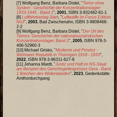
Wolfgang Benz, Barbara Distel, "
Terror ohne
System - Geschichte der Konzentrationslager
1933-1945 - Band 1
",
2001
, ISBN 3-932482-61-1
Luftfahrtverlag-Start
, "
Luftwaffe im Focus Edition
No3
",
2003
, Bad Zwischenahn, ISBN 3-9808468-
2-2
Wolfgang Benz, Barbara Distel, "
Der Ort des
Terrors: Geschichte der nationalsozialistischen
Konzentrationslager, Band 2
",
2005
, ISBN 978-3-
406-52960-3
Michael Grisko, "
Moderne und Provinz -
Weimarer Republik in Thüringen 1918 - 1933
",
2022
, ISBN 978-3-96311-627-8
Johanna Mardt, "
Justiz und Haft im NS-Staat
am Beispiel des Gerichtsgefängnisses Gera - Band
1 Brechen des Widerstandes
",
2023
, Gedenkstätte
Amthordurchgang