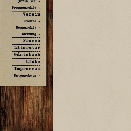
327th FCS -
Pressearchiv -
--------------
Verein
Events -
Newsarchiv -
Satzung -
--------------
Presse
--------------
Literatur
--------------
Gästebuch
--------------
Links
--------------
Impressum
Datenschutz -