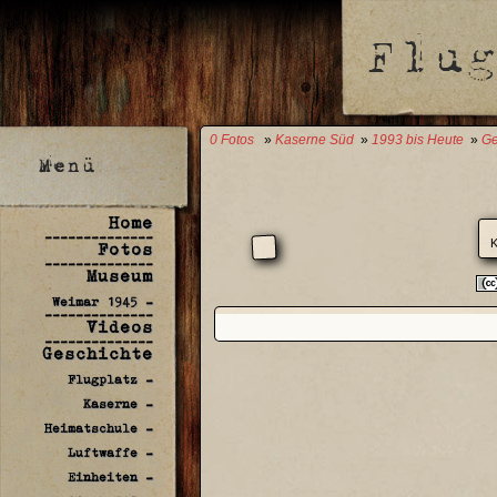
0 Fotos
»
Kaserne Süd
»
1993 bis Heute
»
Ge
Home
--------------
K
Fotos
--------------
Museum
Weimar 1945 -
--------------
Videos
--------------
Geschichte
Flugplatz -
Kaserne -
Heimatschule -
Luftwaffe -
Einheiten -