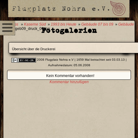
0 Fotos
»
Kaserne Süd
»
1993 bis Heute
»
Gebäude 07 bis 09
»
Gebäude
Fotogalerien
09
» geb09_druck_06.jpg
Übersicht über die Druckerei
2008 Flugplatz Nohra e.V
| 1659 Mal betrachtet seit 03.03.13 |
Aufnahmedatum: 05.06.2008
Kein Kommentar vorhanden!
Kommentar hinzufügen