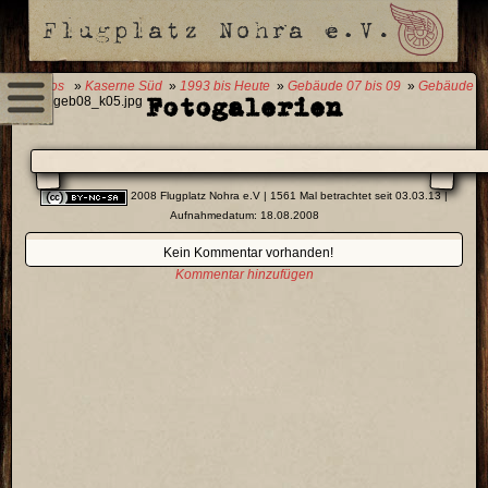
0 Fotos
»
Kaserne Süd
»
1993 bis Heute
»
Gebäude 07 bis 09
»
Gebäude
Fotogalerien
08
» geb08_k05.jpg
2008 Flugplatz Nohra e.V
| 1561 Mal betrachtet seit 03.03.13 |
Aufnahmedatum: 18.08.2008
Kein Kommentar vorhanden!
Kommentar hinzufügen