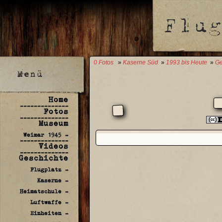
0 Fotos
»
Kaserne Süd
»
1993 bis Heute
»
Ge
Home
--------------
Fotos
--------------
Museum
Weimar 1945 -
--------------
Videos
--------------
Geschichte
Flugplatz -
Kaserne -
Heimatschule -
Luftwaffe -
Einheiten -