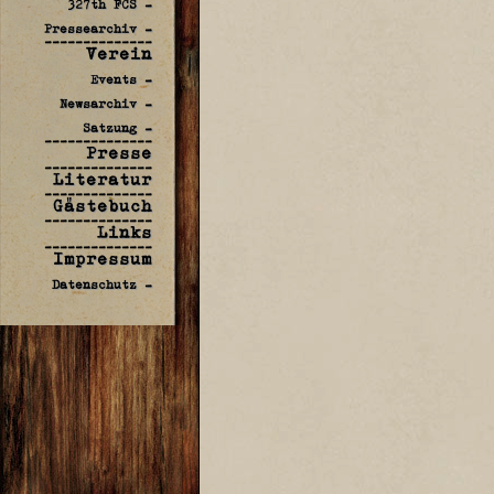
327th FCS -
Pressearchiv -
--------------
Verein
Events -
Newsarchiv -
Satzung -
--------------
Presse
--------------
Literatur
--------------
Gästebuch
--------------
Links
--------------
Impressum
Datenschutz -