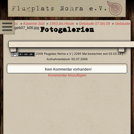
0 Fotos
»
Kaserne Süd
»
1993 bis Heute
»
Gebäude 07 bis 09
»
Gebäude
Fotogalerien
07
» geb07_k06.jpg
2008 Flugplatz Nohra e.V
| 2295 Mal betrachtet seit 03.03.13 |
Aufnahmedatum: 02.07.2008
Kein Kommentar vorhanden!
Kommentar hinzufügen