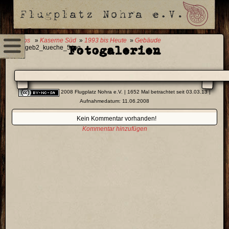
0 Fotos
»
Kaserne Süd
»
1993 bis Heute
»
Gebäude
Fotogalerien
02
» geb2_kueche_5.jpg
2008 Flugplatz Nohra e.V.
| 1652 Mal betrachtet seit 03.03.13 |
Aufnahmedatum: 11.06.2008
Kein Kommentar vorhanden!
Kommentar hinzufügen