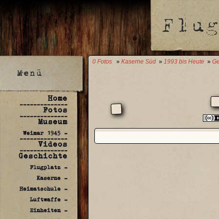
0 Fotos
»
Kaserne Süd
»
1993 bis Heute
»
Ge
Home
--------------
Fotos
--------------
Museum
Weimar 1945 -
--------------
Videos
--------------
Geschichte
Flugplatz -
Kaserne -
Heimatschule -
Luftwaffe -
Einheiten -