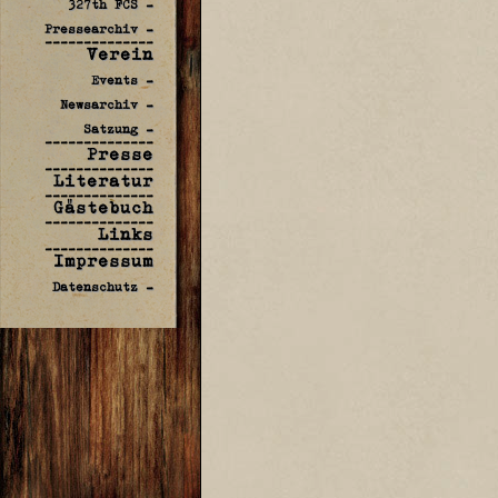
327th FCS -
Pressearchiv -
--------------
Verein
Events -
Newsarchiv -
Satzung -
--------------
Presse
--------------
Literatur
--------------
Gästebuch
--------------
Links
--------------
Impressum
Datenschutz -