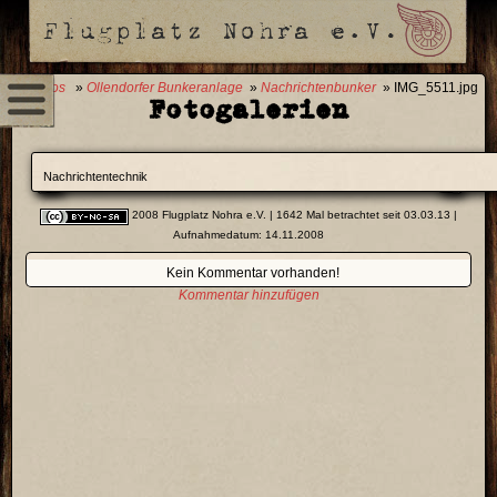
0 Fotos
»
Ollendorfer Bunkeranlage
»
Nachrichtenbunker
» IMG_5511.jpg
Fotogalerien
Nachrichtentechnik
2008 Flugplatz Nohra e.V.
| 1642 Mal betrachtet seit 03.03.13 |
Aufnahmedatum: 14.11.2008
Kein Kommentar vorhanden!
Kommentar hinzufügen