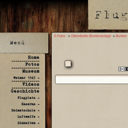
0 Fotos
»
Ollendorfer Bunkeranlage
»
Bunker 
Home
--------------
Fotos
--------------
Museum
Weimar 1945 -
--------------
Videos
--------------
Geschichte
Flugplatz -
Kaserne -
Heimatschule -
Luftwaffe -
Einheiten -