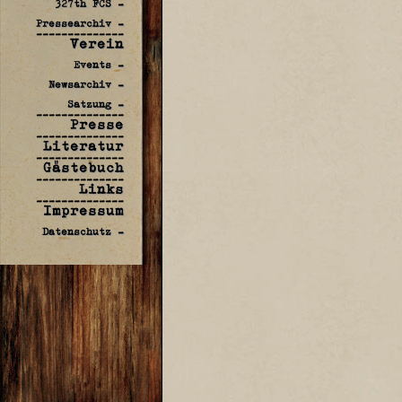
327th FCS -
Pressearchiv -
--------------
Verein
Events -
Newsarchiv -
Satzung -
--------------
Presse
--------------
Literatur
--------------
Gästebuch
--------------
Links
--------------
Impressum
Datenschutz -