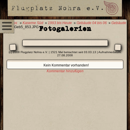
0 Fotos
»
Kaserne Süd
»
1993 bis Heute
»
Gebäude 04 bis 06
»
Gebäude
Fotogalerien
05
» Geb5_853.JPG
(c) 2008 Flugplatz Nohra e.V. | 1521 Mal betrachtet seit 03.03.13 | Aufnahmedatum:
27.08.2008
Kein Kommentar vorhanden!
Kommentar hinzufügen