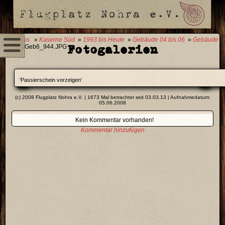
0 Fotos
»
Kaserne Süd
»
1993 bis Heute
»
Gebäude 04 bis 06
»
Gebäude
Fotogalerien
06
» Geb6_944.JPG
'Passierschein vorzeigen'
(c) 2008 Flugplatz Nohra e.V. | 1673 Mal betrachtet seit 03.03.13 | Aufnahmedatum:
05.06.2008
Kein Kommentar vorhanden!
Kommentar hinzufügen