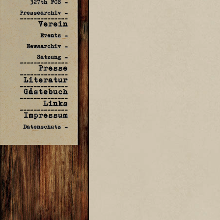
327th FCS -
Pressearchiv -
--------------
Verein
Events -
Newsarchiv -
Satzung -
--------------
Presse
--------------
Literatur
--------------
Gästebuch
--------------
Links
--------------
Impressum
Datenschutz -