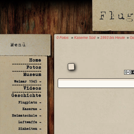
0 Fotos
»
Kaserne Süd
»
1993 bis Heute
»
Ge
Home
--------------
Fotos
--------------
Museum
Weimar 1945 -
--------------
Videos
--------------
Geschichte
Flugplatz -
Kaserne -
Heimatschule -
Luftwaffe -
Einheiten -