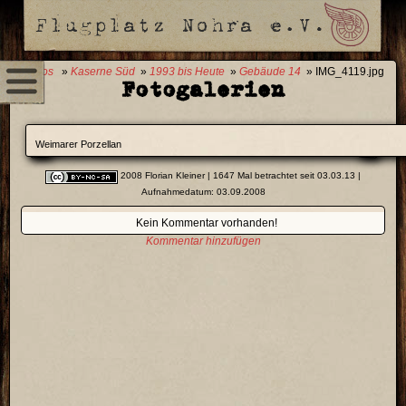
0 Fotos
»
Kaserne Süd
»
1993 bis Heute
»
Gebäude 14
» IMG_4119.jpg
Fotogalerien
Weimarer Porzellan
2008 Florian Kleiner
| 1647 Mal betrachtet seit 03.03.13 |
Aufnahmedatum: 03.09.2008
Kein Kommentar vorhanden!
Kommentar hinzufügen