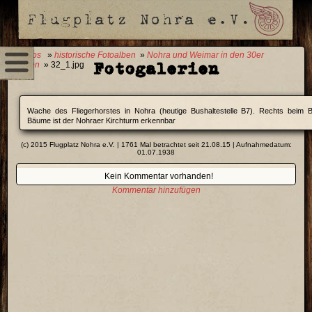
0 Fotos
»
historische Fotoalben
»
Nohra und Weimar in den 30er
Fotogalerien
Jahren
» 32_1.jpg
Wache des Fliegerhorstes in Nohra (heutige Bushaltestelle B7). Rechts beim B
Bäume ist der Nohraer Kirchturm erkennbar
(c) 2015 Flugplatz Nohra e.V. | 1761 Mal betrachtet seit 21.08.15 | Aufnahmedatum:
01.07.1938
Kein Kommentar vorhanden!
Kommentar hinzufügen