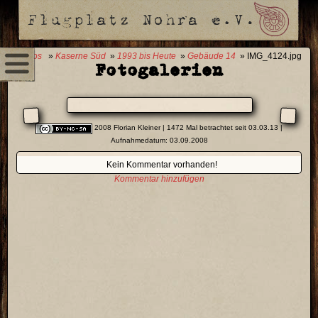
0 Fotos
»
Kaserne Süd
»
1993 bis Heute
»
Gebäude 14
» IMG_4124.jpg
Fotogalerien
2008 Florian Kleiner
| 1472 Mal betrachtet seit 03.03.13 |
Aufnahmedatum: 03.09.2008
Kein Kommentar vorhanden!
Kommentar hinzufügen