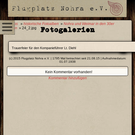
0 Fotos
»
historische Fotoalben
»
Nohra und Weimar in den 30er
Fotogalerien
Jahren
» 24_2.jpg
Trauerfeier für den Kompanieführer Lt. Diehl
(c) 2015 Flugplatz Nohra e.V. | 1795 Mal betrachtet seit 21.08.15 | Aufnahmedatum:
01.07.1938
Kein Kommentar vorhanden!
Kommentar hinzufügen