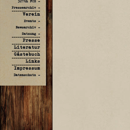
327th FCS -
Pressearchiv -
--------------
Verein
Events -
Newsarchiv -
Satzung -
--------------
Presse
--------------
Literatur
--------------
Gästebuch
--------------
Links
--------------
Impressum
Datenschutz -