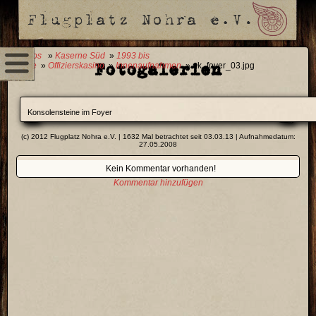
0 Fotos
»
Kaserne Süd
»
1993 bis
Fotogalerien
Heute
»
Offizierskasino
»
Innenaufnahmen
» ok_foyer_03.jpg
Konsolensteine im Foyer
(c) 2012 Flugplatz Nohra e.V. | 1632 Mal betrachtet seit 03.03.13 | Aufnahmedatum:
27.05.2008
Kein Kommentar vorhanden!
Kommentar hinzufügen