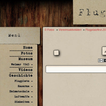
0 Fotos
»
Vereinsaktivitäten
»
Flugplatzfest 2
Home
--------------
A
Fotos
--------------
Museum
Weimar 1945 -
--------------
Videos
--------------
Geschichte
Flugplatz -
Kaserne -
Heimatschule -
Luftwaffe -
Einheiten -