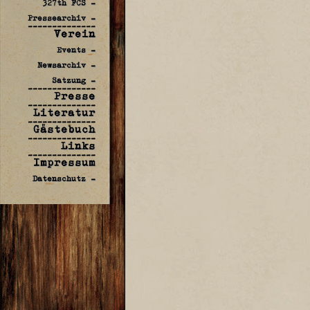
327th FCS -
Pressearchiv -
--------------
Verein
Events -
Newsarchiv -
Satzung -
--------------
Presse
--------------
Literatur
--------------
Gästebuch
--------------
Links
--------------
Impressum
Datenschutz -