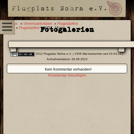
0 Fotos
»
Vereinsaktivitäten
»
Flugplatzfest
Fotogalerien
2012
»
Flugplatzfest
» fpf12_18.jpg
2012 Flugplatz Nohra e.V.
| 1556 Mal betrachtet seit 03.03.13 |
Aufnahmedatum: 26.08.2012
Kein Kommentar vorhanden!
Kommentar hinzufügen