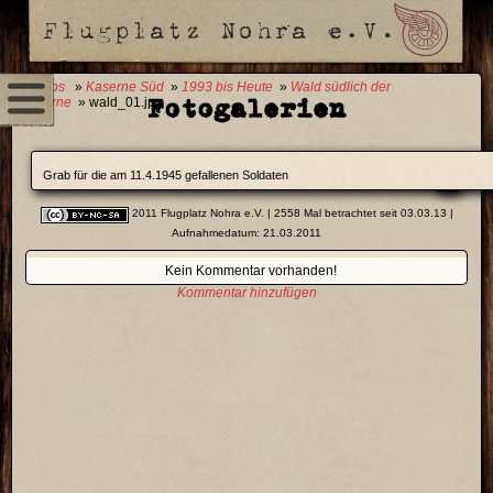
0 Fotos
»
Kaserne Süd
»
1993 bis Heute
»
Wald südlich der
Fotogalerien
Kaserne
» wald_01.jpg
Grab für die am 11.4.1945 gefallenen Soldaten
2011 Flugplatz Nohra e.V.
| 2558 Mal betrachtet seit 03.03.13 |
Aufnahmedatum: 21.03.2011
Kein Kommentar vorhanden!
Kommentar hinzufügen