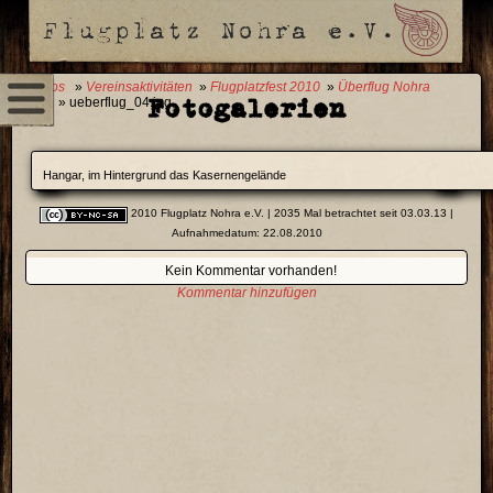
0 Fotos
»
Vereinsaktivitäten
»
Flugplatzfest 2010
»
Überflug Nohra
Fotogalerien
2010
» ueberflug_04.jpg
Hangar, im Hintergrund das Kasernengelände
2010 Flugplatz Nohra e.V.
| 2035 Mal betrachtet seit 03.03.13 |
Aufnahmedatum: 22.08.2010
Kein Kommentar vorhanden!
Kommentar hinzufügen