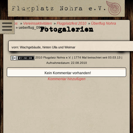
0 Fotos
»
Vereinsaktivitäten
»
Flugplatzfest 2010
»
Überflug Nohra
Fotogalerien
2010
» ueberflug_09.jpg
vorn: Wachgebäude, hinten Ulla und Weimar
2010 Flugplatz Nohra e.V.
| 1774 Mal betrachtet seit 03.03.13 |
Aufnahmedatum: 22.08.2010
Kein Kommentar vorhanden!
Kommentar hinzufügen