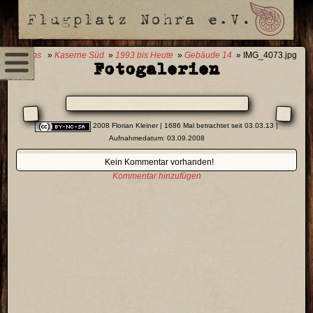
0 Fotos
»
Kaserne Süd
»
1993 bis Heute
»
Gebäude 14
» IMG_4073.jpg
Fotogalerien
2008 Florian Kleiner
| 1686 Mal betrachtet seit 03.03.13 |
Aufnahmedatum: 03.09.2008
Kein Kommentar vorhanden!
Kommentar hinzufügen