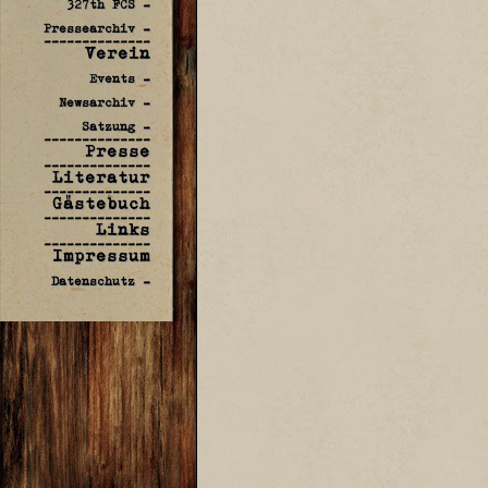
327th FCS -
Pressearchiv -
--------------
Verein
Events -
Newsarchiv -
Satzung -
--------------
Presse
--------------
Literatur
--------------
Gästebuch
--------------
Links
--------------
Impressum
Datenschutz -