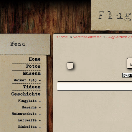
0 Fotos
»
Vereinsaktivitäten
»
Flugplatzfest 2
Home
--------------
f
Fotos
--------------
Museum
Weimar 1945 -
--------------
Videos
--------------
Geschichte
Flugplatz -
Kaserne -
Heimatschule -
Luftwaffe -
Einheiten -