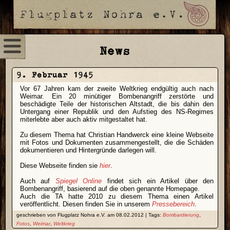
News
9. Februar 1945
Vor 67 Jahren kam der zweite Weltkrieg endgültig auch nach
Weimar. Ein 20 minütiger Bombenangriff zerstörte und
beschädigte Teile der historischen Altstadt, die bis dahin den
Untergang einer Republik und den Aufstieg des NS-Regimes
miterlebte aber auch aktiv mitgestaltet hat.
Zu diesem Thema hat Christian Handwerck eine kleine Webseite
mit Fotos und Dokumenten zusammengestellt, die die Schäden
dokumentieren und Hintergründe darlegen will.
Diese Webseite finden sie
hier
.
Auch auf
Spiegel Online
findet sich ein Artikel über den
Bombenangriff, basierend auf die oben genannte Homepage.
Auch die TA hatte 2010 zu diesem Thema einen Artikel
veröffentlicht. Diesen finden Sie in unserem
Pressebereich
.
geschrieben von Flugplatz Nohra e.V. am 08.02.2012 | Tags:
Bombardierung
,
Fotos
,
Weimar
,
Weltkrieg