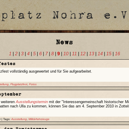
News
1
|
2
|
3
|
4
|
5
|
6
|
7
|
8
|
9
|
10
|
11
|
12
|
13
|
14
|
15
|
16
festes
fest vollständig ausgewertet und für Sie aufgearbeitet.
tellung
,
Flugplatzfest
,
Fotos
eptember
n weiteren
Ausstellungstermin
mit der "Interessengemeinschaft historischer Mi
hatten nach Ulla zu kommen, können Sie das am 4. September 2010 in Zottel
 | Tags:
Ausstellung
,
Militärfahrzeuge
i der Sowjetarmee