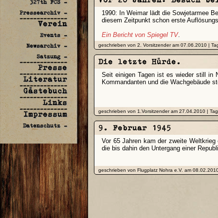
327th FCS -
Pressearchiv -
1990: In Weimar lädt die Sowjetarmee Be
--------------
diesem Zeitpunkt schon erste Auflösungs
Verein
Ein Bericht von Spiegel TV
.
Events -
Newsarchiv -
geschrieben von 2. Vorsitzender am 07.06.2010 | Ta
Satzung -
Die letzte Hürde.
--------------
Presse
--------------
Seit einigen Tagen ist es wieder still 
Literatur
Kommandanten und die Wachgebäude st
--------------
Gästebuch
--------------
Links
--------------
geschrieben von 1.Vorsitzender am 27.04.2010 | Ta
Impressum
Datenschutz -
9. Februar 1945
Vor 65 Jahren kam der zweite Weltkrieg 
die bis dahin den Untergang einer Republ
geschrieben von Flugplatz Nohra e.V. am 08.02.2010