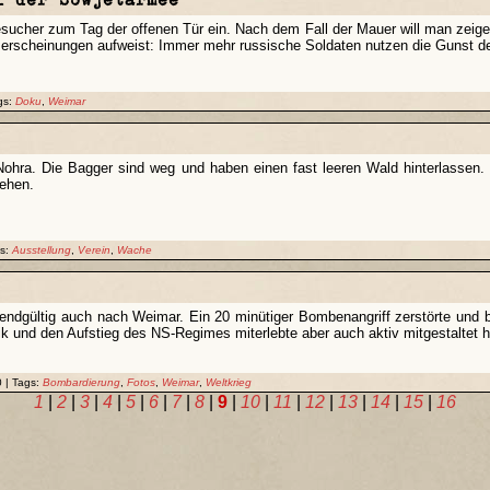
sucher zum Tag der offenen Tür ein. Nach dem Fall der Mauer will man zeig
erscheinungen aufweist: Immer mehr russische Soldaten nutzen die Gunst de
gs:
Doku
,
Weimar
in Nohra. Die Bagger sind weg und haben einen fast leeren Wald hinterlass
ehen.
gs:
Ausstellung
,
Verein
,
Wache
endgültig auch nach Weimar. Ein 20 minütiger Bombenangriff zerstörte und be
ik und den Aufstieg des NS-Regimes miterlebte aber auch aktiv mitgestaltet h
 | Tags:
Bombardierung
,
Fotos
,
Weimar
,
Weltkrieg
1
|
2
|
3
|
4
|
5
|
6
|
7
|
8
|
9
|
10
|
11
|
12
|
13
|
14
|
15
|
16