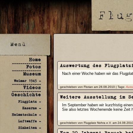
Home
--------------
Auswertung des Flugplatz
Fotos
--------------
Museum
Nach einer Woche haben wir das Flugplatz
Weimar 1945 -
--------------
Videos
geschrieben von Florian am 28.08.2010 | Tags:
Auss
--------------
Geschichte
Weitere Ausstellung im S
Flugplatz -
Im September haben wir kurzfristig eine
Kaserne -
Sie also letztes Wochenende keine Zeit 
Heimatschule -
Luftwaffe -
geschrieben von Flugplatz Nohra e.V. am 24.08.2010
Einheiten -
Vor 20 Jahren: Besuch be