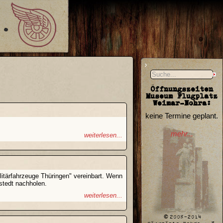
Öffnungszeiten
Museum Flugplatz
Weimar-Nohra:
keine Termine geplant.
mehr...
weiterlesen...
litärfahrzeuge Thüringen" vereinbart. Wenn
stedt nachholen.
weiterlesen...