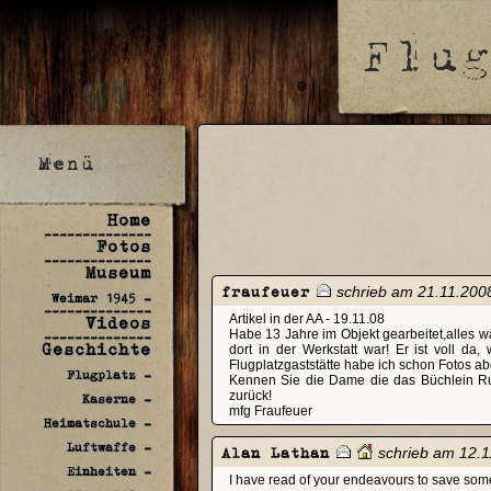
Home
--------------
Fotos
--------------
Museum
fraufeuer
schrieb am 21.11.200
Weimar 1945 -
--------------
Videos
Artikel in der AA - 19.11.08
Habe 13 Jahre im Objekt gearbeitet,alles wa
--------------
Geschichte
dort in der Werkstatt war! Er ist voll d
Flugplatzgaststätte habe ich schon Fotos a
Flugplatz -
Kennen Sie die Dame die das Büchlein Ru
zurück!
Kaserne -
mfg Fraufeuer
Heimatschule -
Luftwaffe -
Alan Lathan
schrieb am 12.1
Einheiten -
I have read of your endeavours to save some