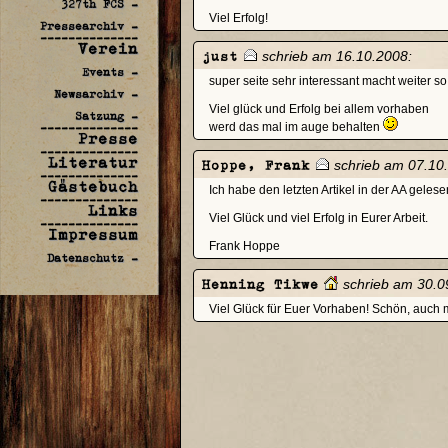
327th FCS -
Viel Erfolg!
Pressearchiv -
--------------
Verein
just
schrieb am 16.10.2008:
Events -
super seite sehr interessant macht weiter so!
Newsarchiv -
Viel glück und Erfolg bei allem vorhaben
Satzung -
--------------
werd das mal im auge behalten
Presse
--------------
Literatur
Hoppe, Frank
schrieb am 07.10
--------------
Gästebuch
Ich habe den letzten Artikel in der AA geles
--------------
Links
Viel Glück und viel Erfolg in Eurer Arbeit.
--------------
Impressum
Frank Hoppe
Datenschutz -
Henning Tikwe
schrieb am 30.0
Viel Glück für Euer Vorhaben! Schön, auch m