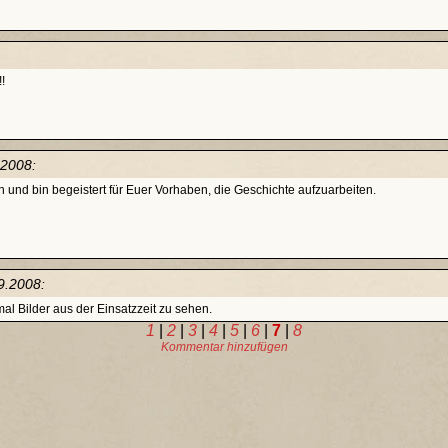
!
.2008:
en und bin begeistert für Euer Vorhaben, die Geschichte aufzuarbeiten.
9.2008:
al Bilder aus der Einsatzzeit zu sehen.
1
|
2
|
3
|
4
|
5
|
6
|
7
|
8
Kommentar hinzufügen