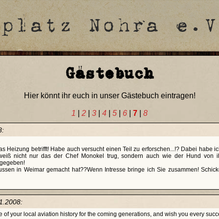
Gästebuch
Hier könnt ihr euch in unser Gästebuch eintragen!
1
|
2
|
3
|
4
|
5
|
6
|
7
|
8
8:
s Heizung betrifft! Habe auch versucht einen Teil zu erforschen...!? Dabei habe i
a, weiß nicht nur das der Chef Monokel trug, sondern auch wie der Hund von i
bgegeben!
ssen in Weimar gemacht hat??Wenn Intresse bringe ich Sie zusammen! Schicke
1.2008:
 of your local aviation history for the coming generations, and wish you every succ