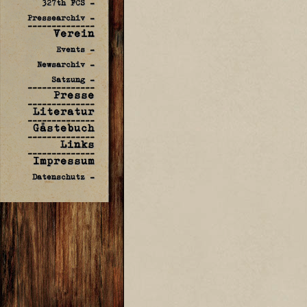
327th FCS -
Pressearchiv -
--------------
Verein
Events -
Newsarchiv -
Satzung -
--------------
Presse
--------------
Literatur
--------------
Gästebuch
--------------
Links
--------------
Impressum
Datenschutz -