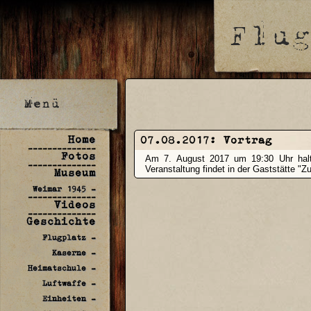
Home
07.08.2017:
Vortrag
--------------
Fotos
Am 7. August 2017 um 19:30 Uhr halte
--------------
Veranstaltung findet in der Gaststätte "Zu
Museum
Weimar 1945 -
--------------
Videos
--------------
Geschichte
Flugplatz -
Kaserne -
Heimatschule -
Luftwaffe -
Einheiten -