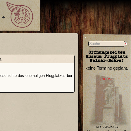
Öffnungszeiten
Museum Flugplatz
a
Weimar-Nohra:
keine Termine geplant.
Geschichte des ehemaligen Flugplatzes bei
mehr...