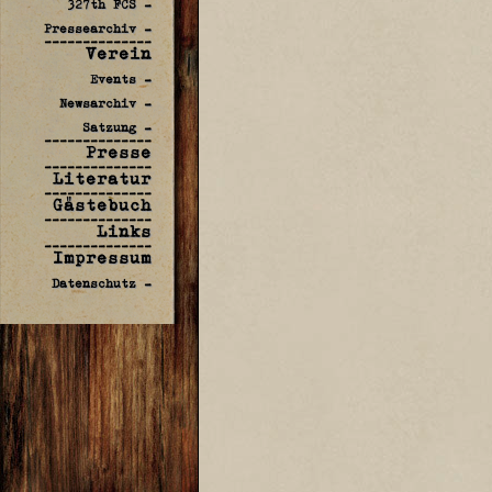
327th FCS -
Pressearchiv -
--------------
Verein
Events -
Newsarchiv -
Satzung -
--------------
Presse
--------------
Literatur
--------------
Gästebuch
--------------
Links
--------------
Impressum
Datenschutz -