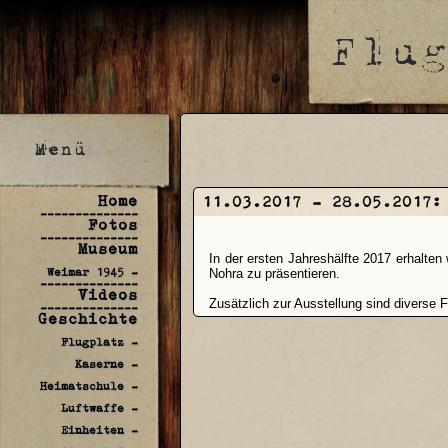
Home
11.03.2017 - 28.05.2017
--------------
Fotos
--------------
Museum
In der ersten Jahreshälfte 2017 erhalt
Weimar 1945 -
Nohra zu präsentieren.
--------------
Videos
Zusätzlich zur Ausstellung sind diverse 
--------------
Geschichte
Flugplatz -
Kaserne -
Heimatschule -
Luftwaffe -
Einheiten -