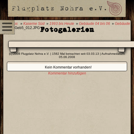
0 Fotos
»
Kaserne Süd
»
1993 bis Heute
»
Gebäude 04 bis 06
»
Gebäude
Fotogalerien
05
» Geb5_012.JPG
(c) 2008 Flugplatz Nohra e.V. | 1582 Mal betrachtet seit 03.03.13 | Aufnahmedatum:
05.06.2008
Kein Kommentar vorhanden!
Kommentar hinzufügen