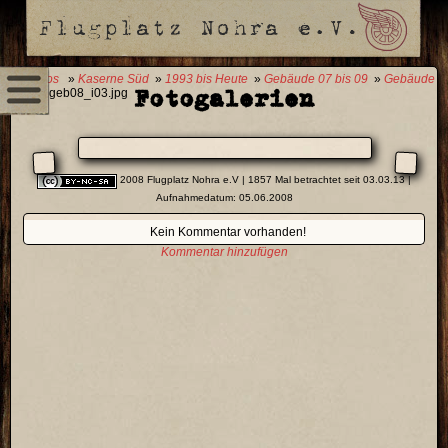
0 Fotos
»
Kaserne Süd
»
1993 bis Heute
»
Gebäude 07 bis 09
»
Gebäude
Fotogalerien
08
» geb08_i03.jpg
2008 Flugplatz Nohra e.V
| 1857 Mal betrachtet seit 03.03.13 |
Aufnahmedatum: 05.06.2008
Kein Kommentar vorhanden!
Kommentar hinzufügen