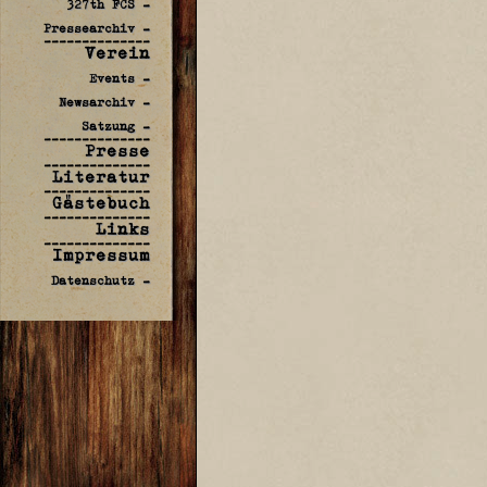
327th FCS -
Pressearchiv -
--------------
Verein
Events -
Newsarchiv -
Satzung -
--------------
Presse
--------------
Literatur
--------------
Gästebuch
--------------
Links
--------------
Impressum
Datenschutz -