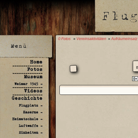
0 Fotos
»
Vereinsaktivitäten
»
Aufräumeinsatz
Home
--------------
B
Fotos
--------------
Museum
Weimar 1945 -
--------------
Videos
--------------
Geschichte
Flugplatz -
Kaserne -
Heimatschule -
Luftwaffe -
Einheiten -