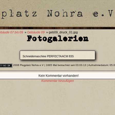
bäude 07 bis 09
»
Gebäude 09
» geb09_druck_01.jpg
Fotogalerien
Schneidemaschine PERFECTA ACM 83S
2008 Flugplatz Nohra e.V
| 1665 Mal betrachtet seit 03.03.13 | Aufnahmedatum: 05.
Kein Kommentar vorhanden!
Kommentar hinzufügen