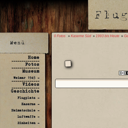
0 Fotos
»
Kaserne Süd
»
1993 bis Heute
»
Ge
Home
--------------
Fotos
--------------
Museum
Weimar 1945 -
--------------
Videos
--------------
Geschichte
Flugplatz -
Kaserne -
Heimatschule -
Luftwaffe -
Einheiten -