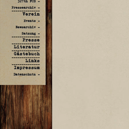
327th FCS -
Pressearchiv -
--------------
Verein
Events -
Newsarchiv -
Satzung -
--------------
Presse
--------------
Literatur
--------------
Gästebuch
--------------
Links
--------------
Impressum
Datenschutz -