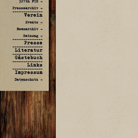
327th FCS -
Pressearchiv -
--------------
Verein
Events -
Newsarchiv -
Satzung -
--------------
Presse
--------------
Literatur
--------------
Gästebuch
--------------
Links
--------------
Impressum
Datenschutz -