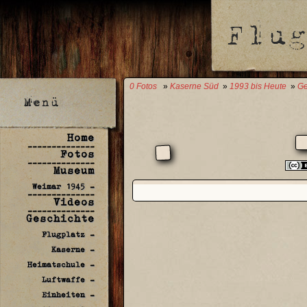
0 Fotos
»
Kaserne Süd
»
1993 bis Heute
»
Ge
Home
--------------
Fotos
--------------
Museum
Weimar 1945 -
--------------
Videos
--------------
Geschichte
Flugplatz -
Kaserne -
Heimatschule -
Luftwaffe -
Einheiten -