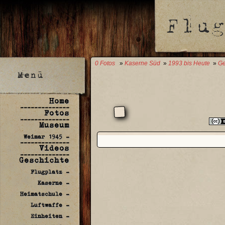
0 Fotos
»
Kaserne Süd
»
1993 bis Heute
»
Ge
Home
--------------
Fotos
--------------
Museum
Weimar 1945 -
--------------
Videos
--------------
Geschichte
Flugplatz -
Kaserne -
Heimatschule -
Luftwaffe -
Einheiten -