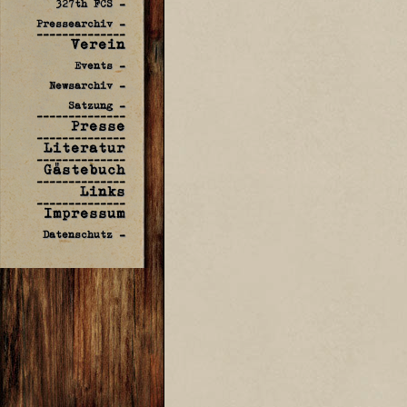
327th FCS -
Pressearchiv -
--------------
Verein
Events -
Newsarchiv -
Satzung -
--------------
Presse
--------------
Literatur
--------------
Gästebuch
--------------
Links
--------------
Impressum
Datenschutz -