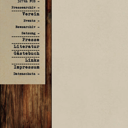
327th FCS -
Pressearchiv -
--------------
Verein
Events -
Newsarchiv -
Satzung -
--------------
Presse
--------------
Literatur
--------------
Gästebuch
--------------
Links
--------------
Impressum
Datenschutz -