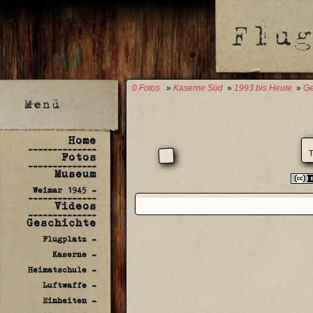
0 Fotos
»
Kaserne Süd
»
1993 bis Heute
»
Ge
Home
--------------
T
Fotos
--------------
Museum
Weimar 1945 -
--------------
Videos
--------------
Geschichte
Flugplatz -
Kaserne -
Heimatschule -
Luftwaffe -
Einheiten -