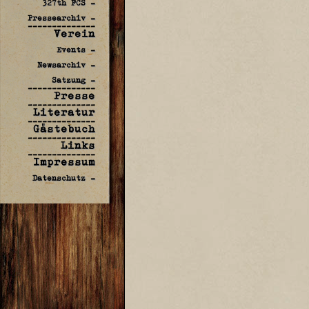
327th FCS -
Pressearchiv -
--------------
Verein
Events -
Newsarchiv -
Satzung -
--------------
Presse
--------------
Literatur
--------------
Gästebuch
--------------
Links
--------------
Impressum
Datenschutz -