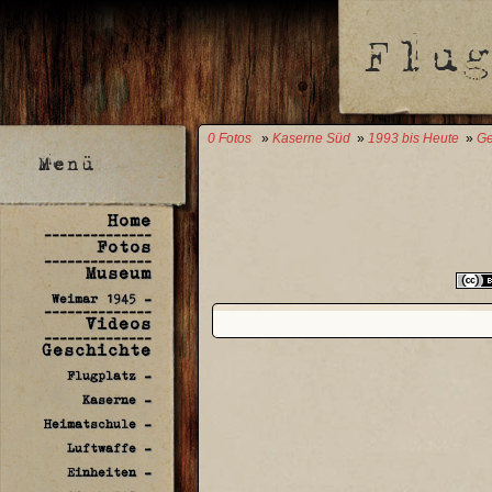
0 Fotos
»
Kaserne Süd
»
1993 bis Heute
»
Ge
Home
--------------
Fotos
--------------
Museum
Weimar 1945 -
--------------
Videos
--------------
Geschichte
Flugplatz -
Kaserne -
Heimatschule -
Luftwaffe -
Einheiten -