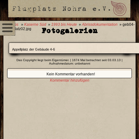
0 Fotos
»
Kaserne Süd
»
1993 bis Heute
»
Abrissdokumentation
» geb04-
Fotogalerien
06_Platz02.jpg
Appellplatz der Gebäude 4-6
Das Copyright liegt beim Eigentümer. | 1674 Mal betrachtet seit 03.03.13 |
Aufnahmedatum: unbekannt
Kein Kommentar vorhanden!
Kommentar hinzufügen