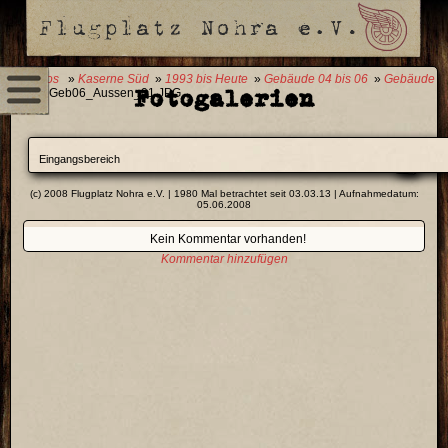
0 Fotos
»
Kaserne Süd
»
1993 bis Heute
»
Gebäude 04 bis 06
»
Gebäude
Fotogalerien
06
» Geb06_Aussen_01.JPG
Eingangsbereich
(c) 2008 Flugplatz Nohra e.V. | 1980 Mal betrachtet seit 03.03.13 | Aufnahmedatum:
05.06.2008
Kein Kommentar vorhanden!
Kommentar hinzufügen