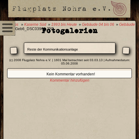
0 Fotos
»
Kaserne Süd
»
1993 bis Heute
»
Gebäude 04 bis 06
»
Gebäude
Fotogalerien
06
» Geb6_DSC03969.JPG
Reste der Kommunikationsanlage
(c) 2008 Flugplatz Nohra e.V. | 1601 Mal betrachtet seit 03.03.13 | Aufnahmedatum:
05.06.2008
Kein Kommentar vorhanden!
Kommentar hinzufügen