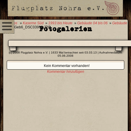
0 Fotos
»
Kaserne Süd
»
1993 bis Heute
»
Gebäude 04 bis 06
»
Gebäude
Fotogalerien
06
» Geb6_DSC03995.JPG
(c) 2008 Flugplatz Nohra e.V. | 1633 Mal betrachtet seit 03.03.13 | Aufnahmedatum:
05.06.2008
Kein Kommentar vorhanden!
Kommentar hinzufügen