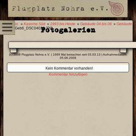
0 Fotos
»
Kaserne Süd
»
1993 bis Heute
»
Gebäude 04 bis 06
»
Gebäude
Fotogalerien
06
» Geb6_DSC04022.JPG
(c) 2008 Flugplatz Nohra e.V. | 1669 Mal betrachtet seit 03.03.13 | Aufnahmedatum:
05.06.2008
Kein Kommentar vorhanden!
Kommentar hinzufügen