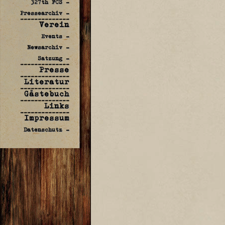
327th FCS -
Pressearchiv -
--------------
Verein
Events -
Newsarchiv -
Satzung -
--------------
Presse
--------------
Literatur
--------------
Gästebuch
--------------
Links
--------------
Impressum
Datenschutz -