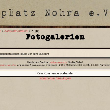
g
»
Kasernenbereich
» z1.jpg
Fotogalerien
riegsgeräteausstellung vor dem Museum
Herzlichen Dank an
nohra.narod.ru
für die Bilder!
nohra.narod.ru
для картин!
(Машинный перевод)
| 2195 Mal betrachtet seit 03.03.13 | Aufna
Kein Kommentar vorhanden!
Kommentar hinzufügen