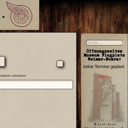
Öffnungszeiten
Museum Flugplatz
Weimar-Nohra:
keine Termine geplant.
hmedatum: unbekannt
mehr...