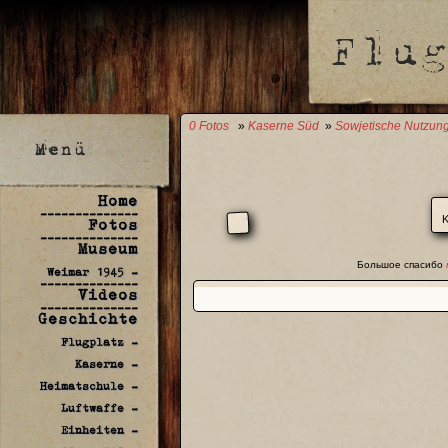
0 Fotos
»
Kaserne Süd
»
Sowjetische Nutzun
Home
--------------
K
Fotos
--------------
Museum
Большое спасибо
Weimar 1945 -
--------------
Videos
--------------
Geschichte
Flugplatz -
Kaserne -
Heimatschule -
Luftwaffe -
Einheiten -