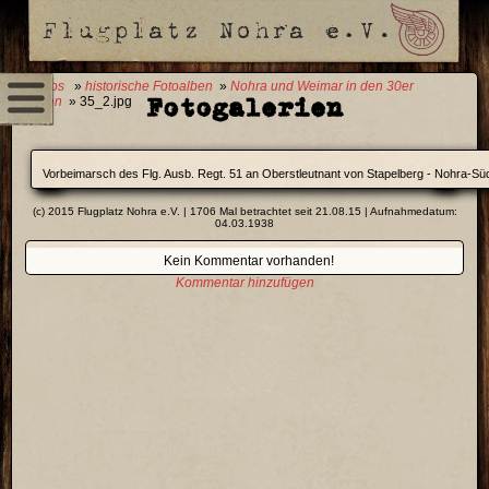
0 Fotos
»
historische Fotoalben
»
Nohra und Weimar in den 30er
Fotogalerien
Jahren
» 35_2.jpg
Vorbeimarsch des Flg. Ausb. Regt. 51 an Oberstleutnant von Stapelberg - Nohra-Sü
(c) 2015 Flugplatz Nohra e.V. | 1706 Mal betrachtet seit 21.08.15 | Aufnahmedatum:
04.03.1938
Kein Kommentar vorhanden!
Kommentar hinzufügen