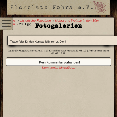
0 Fotos
»
historische Fotoalben
»
Nohra und Weimar in den 30er
Fotogalerien
Jahren
» 23_1.jpg
Trauerfeier für den Kompanieführer Lt. Diehl
(c) 2015 Flugplatz Nohra e.V. | 1783 Mal betrachtet seit 21.08.15 | Aufnahmedatum:
01.07.1938
Kein Kommentar vorhanden!
Kommentar hinzufügen