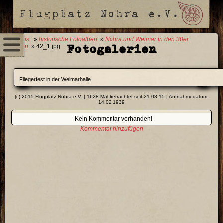
0 Fotos
»
historische Fotoalben
»
Nohra und Weimar in den 30er
Fotogalerien
Jahren
» 42_1.jpg
Fliegerfest in der Weimarhalle
(c) 2015 Flugplatz Nohra e.V. | 1628 Mal betrachtet seit 21.08.15 | Aufnahmedatum:
14.02.1939
Kein Kommentar vorhanden!
Kommentar hinzufügen